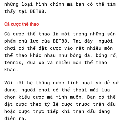
những loại hình chính mà bạn có thể tìm
thấy tại BET88.
Cá cược thể thao
Cá cược thể thao là một trong những sản
phẩm chủ lực của BET88. Tại đây, người
chơi có thể đặt cược vào rất nhiều môn
thể thao khác nhau như bóng đá, bóng rổ,
tennis, đua xe và nhiều môn thể thao
khác.
Với một hệ thống cược linh hoạt và dễ sử
dụng, người chơi có thể thoải mái lựa
chọn kiểu cược mà mình muốn. Bạn có thể
đặt cược theo tỷ lệ cược trước trận đấu
hoặc cược trực tiếp khi trận đấu đang
diễn ra.