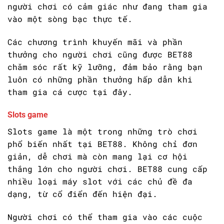
người chơi có cảm giác như đang tham gia
vào một sòng bạc thực tế.
Các chương trình khuyến mãi và phần
thưởng cho người chơi cũng được BET88
chăm sóc rất kỹ lưỡng, đảm bảo rằng bạn
luôn có những phần thưởng hấp dẫn khi
tham gia cá cược tại đây.
Slots game
Slots game là một trong những trò chơi
phổ biến nhất tại BET88. Không chỉ đơn
giản, dễ chơi mà còn mang lại cơ hội
thắng lớn cho người chơi. BET88 cung cấp
nhiều loại máy slot với các chủ đề đa
dạng, từ cổ điển đến hiện đại.
Người chơi có thể tham gia vào các cuộc