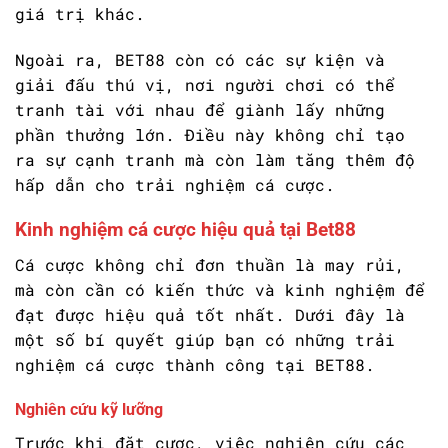
giá trị khác.
Ngoài ra, BET88 còn có các sự kiện và
giải đấu thú vị, nơi người chơi có thể
tranh tài với nhau để giành lấy những
phần thưởng lớn. Điều này không chỉ tạo
ra sự cạnh tranh mà còn làm tăng thêm độ
hấp dẫn cho trải nghiệm cá cược.
Kinh nghiệm cá cược hiệu quả tại Bet88
Cá cược không chỉ đơn thuần là may rủi,
mà còn cần có kiến thức và kinh nghiệm để
đạt được hiệu quả tốt nhất. Dưới đây là
một số bí quyết giúp bạn có những trải
nghiệm cá cược thành công tại BET88.
Nghiên cứu kỹ lưỡng
Trước khi đặt cược, việc nghiên cứu các