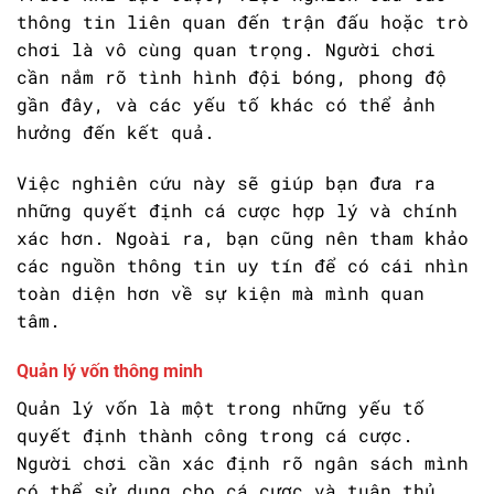
thông tin liên quan đến trận đấu hoặc trò
chơi là vô cùng quan trọng. Người chơi
cần nắm rõ tình hình đội bóng, phong độ
gần đây, và các yếu tố khác có thể ảnh
hưởng đến kết quả.
Việc nghiên cứu này sẽ giúp bạn đưa ra
những quyết định cá cược hợp lý và chính
xác hơn. Ngoài ra, bạn cũng nên tham khảo
các nguồn thông tin uy tín để có cái nhìn
toàn diện hơn về sự kiện mà mình quan
tâm.
Quản lý vốn thông minh
Quản lý vốn là một trong những yếu tố
quyết định thành công trong cá cược.
Người chơi cần xác định rõ ngân sách mình
có thể sử dụng cho cá cược và tuân thủ