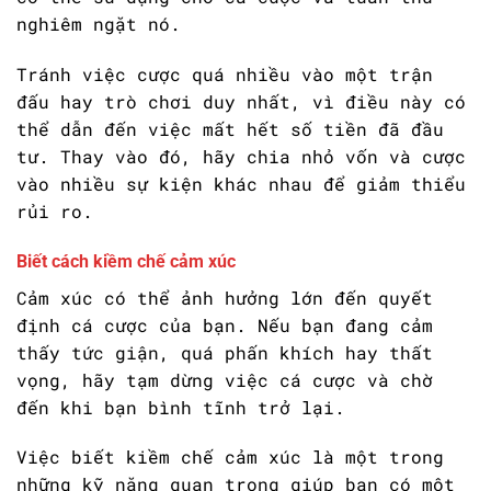
nghiêm ngặt nó.
Tránh việc cược quá nhiều vào một trận
đấu hay trò chơi duy nhất, vì điều này có
thể dẫn đến việc mất hết số tiền đã đầu
tư. Thay vào đó, hãy chia nhỏ vốn và cược
vào nhiều sự kiện khác nhau để giảm thiểu
rủi ro.
Biết cách kiềm chế cảm xúc
Cảm xúc có thể ảnh hưởng lớn đến quyết
định cá cược của bạn. Nếu bạn đang cảm
thấy tức giận, quá phấn khích hay thất
vọng, hãy tạm dừng việc cá cược và chờ
đến khi bạn bình tĩnh trở lại.
Việc biết kiềm chế cảm xúc là một trong
những kỹ năng quan trọng giúp bạn có một