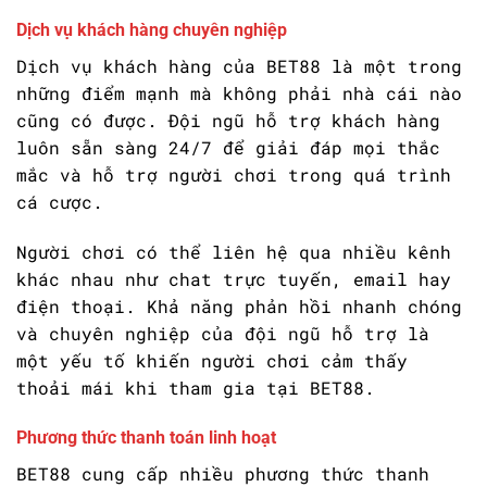
Dịch vụ khách hàng chuyên nghiệp
Dịch vụ khách hàng của BET88 là một trong
những điểm mạnh mà không phải nhà cái nào
cũng có được. Đội ngũ hỗ trợ khách hàng
luôn sẵn sàng 24/7 để giải đáp mọi thắc
mắc và hỗ trợ người chơi trong quá trình
cá cược.
Người chơi có thể liên hệ qua nhiều kênh
khác nhau như chat trực tuyến, email hay
điện thoại. Khả năng phản hồi nhanh chóng
và chuyên nghiệp của đội ngũ hỗ trợ là
một yếu tố khiến người chơi cảm thấy
thoải mái khi tham gia tại BET88.
Phương thức thanh toán linh hoạt
BET88 cung cấp nhiều phương thức thanh