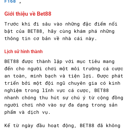
F168
,
Giới thiệu về Bet88
Trước khi đi sâu vào những đặc điểm nổi
bật của BET88, hãy cùng khám phá những
thông tin cơ bản về nhà cái này.
Lịch sử hình thành
BET88 được thành lập với mục tiêu mang
đến cho người chơi một môi trường cá cược
an toàn, minh bạch và tiện lợi. Được phát
triển bởi một đội ngũ chuyên gia có kinh
nghiệm trong lĩnh vực cá cược, BET88
nhanh chóng thu hút sự chú ý từ cộng đồng
người chơi nhờ vào sự đa dạng trong sản
phẩm và dịch vụ.
Kể từ ngày đầu hoạt động, BET88 đã không