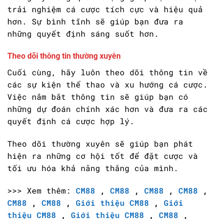
trải nghiệm cá cược tích cực và hiệu quả
hơn. Sự bình tĩnh sẽ giúp bạn đưa ra
những quyết định sáng suốt hơn.
Theo dõi thông tin thường xuyên
Cuối cùng, hãy luôn theo dõi thông tin về
các sự kiện thể thao và xu hướng cá cược.
Việc nắm bắt thông tin sẽ giúp bạn có
những dự đoán chính xác hơn và đưa ra các
quyết định cá cược hợp lý.
Theo dõi thường xuyên sẽ giúp bạn phát
hiện ra những cơ hội tốt để đặt cược và
tối ưu hóa khả năng thắng của mình.
>>> Xem thêm:
CM88
,
CM88
,
CM88
,
CM88
,
CM88
,
CM88
,
Giới thiệu CM88
,
Giới
thiệu CM88
,
Giới thiệu CM88
,
CM88
,