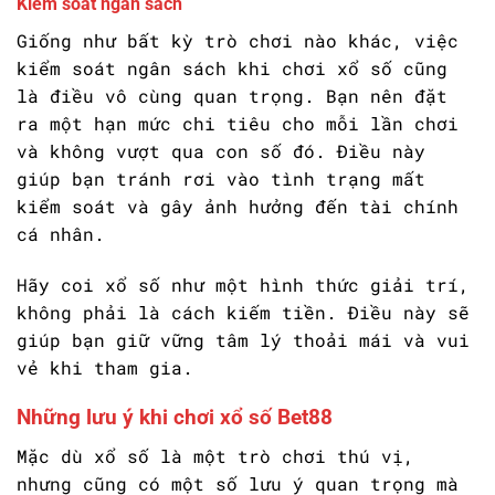
Kiểm soát ngân sách
Giống như bất kỳ trò chơi nào khác, việc
kiểm soát ngân sách khi chơi xổ số cũng
là điều vô cùng quan trọng. Bạn nên đặt
ra một hạn mức chi tiêu cho mỗi lần chơi
và không vượt qua con số đó. Điều này
giúp bạn tránh rơi vào tình trạng mất
kiểm soát và gây ảnh hưởng đến tài chính
cá nhân.
Hãy coi xổ số như một hình thức giải trí,
không phải là cách kiếm tiền. Điều này sẽ
giúp bạn giữ vững tâm lý thoải mái và vui
vẻ khi tham gia.
Những lưu ý khi chơi xổ số Bet88
Mặc dù xổ số là một trò chơi thú vị,
nhưng cũng có một số lưu ý quan trọng mà