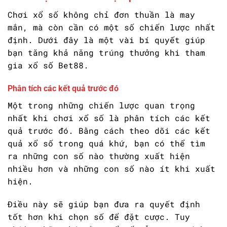
Chơi xổ số không chỉ đơn thuần là may
mắn, mà còn cần có một số chiến lược nhất
định. Dưới đây là một vài bí quyết giúp
bạn tăng khả năng trúng thưởng khi tham
gia xổ số Bet88.
Phân tích các kết quả trước đó
Một trong những chiến lược quan trọng
nhất khi chơi xổ số là phân tích các kết
quả trước đó. Bằng cách theo dõi các kết
quả xổ số trong quá khứ, bạn có thể tìm
ra những con số nào thường xuất hiện
nhiều hơn và những con số nào ít khi xuất
hiện.
Điều này sẽ giúp bạn đưa ra quyết định
tốt hơn khi chọn số để đặt cược. Tuy