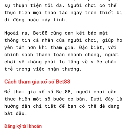
sự thuận tiện tối đa. Người chơi có thể
thực hiện mọi thao tác ngay trên thiết bị
di động hoặc máy tính.
Ngoài ra, Bet88 cũng cam kết bảo mật
thông tin cá nhân của người chơi, giúp họ
yên tâm hơn khi tham gia. Đặc biệt, với
chính sách thanh toán nhanh chóng, người
chơi sẽ không phải lo lắng về việc chậm
trễ trong việc nhận thưởng.
Cách tham gia xổ số Bet88
Để tham gia xổ số Bet88, người chơi cần
thực hiện một số bước cơ bản. Dưới đây là
hướng dẫn chi tiết để bạn có thể dễ dàng
bắt đầu.
Đăng ký tài khoản