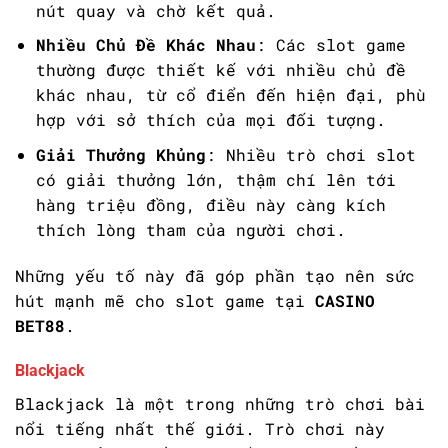
nút quay và chờ kết quả.
Nhiều Chủ Đề Khác Nhau
: Các slot game
thường được thiết kế với nhiều chủ đề
khác nhau, từ cổ điển đến hiện đại, phù
hợp với sở thích của mọi đối tượng.
Giải Thưởng Khủng
: Nhiều trò chơi slot
có giải thưởng lớn, thậm chí lên tới
hàng triệu đồng, điều này càng kích
thích lòng tham của người chơi.
Những yếu tố này đã góp phần tạo nên sức
hút mạnh mẽ cho slot game tại
CASINO
BET88
.
Blackjack
Blackjack là một trong những trò chơi bài
nổi tiếng nhất thế giới. Trò chơi này