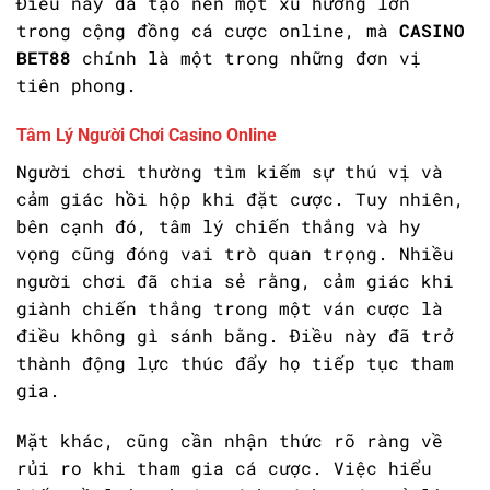
Điều này đã tạo nên một xu hướng lớn
trong cộng đồng cá cược online, mà
CASINO
BET88
chính là một trong những đơn vị
tiên phong.
Tâm Lý Người Chơi Casino Online
Người chơi thường tìm kiếm sự thú vị và
cảm giác hồi hộp khi đặt cược. Tuy nhiên,
bên cạnh đó, tâm lý chiến thắng và hy
vọng cũng đóng vai trò quan trọng. Nhiều
người chơi đã chia sẻ rằng, cảm giác khi
giành chiến thắng trong một ván cược là
điều không gì sánh bằng. Điều này đã trở
thành động lực thúc đẩy họ tiếp tục tham
gia.
Mặt khác, cũng cần nhận thức rõ ràng về
rủi ro khi tham gia cá cược. Việc hiểu