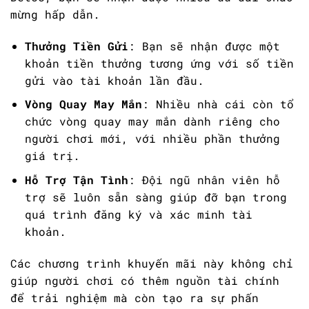
mừng hấp dẫn.
Thưởng Tiền Gửi
: Bạn sẽ nhận được một
khoản tiền thưởng tương ứng với số tiền
gửi vào tài khoản lần đầu.
Vòng Quay May Mắn
: Nhiều nhà cái còn tổ
chức vòng quay may mắn dành riêng cho
người chơi mới, với nhiều phần thưởng
giá trị.
Hỗ Trợ Tận Tình
: Đội ngũ nhân viên hỗ
trợ sẽ luôn sẵn sàng giúp đỡ bạn trong
quá trình đăng ký và xác minh tài
khoản.
Các chương trình khuyến mãi này không chỉ
giúp người chơi có thêm nguồn tài chính
để trải nghiệm mà còn tạo ra sự phấn