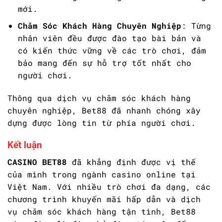
mới.
Chăm Sóc Khách Hàng Chuyên Nghiệp
: Từng
nhân viên đều được đào tạo bài bản và
có kiến thức vững về các trò chơi, đảm
bảo mang đến sự hỗ trợ tốt nhất cho
người chơi.
Thông qua dịch vụ chăm sóc khách hàng
chuyên nghiệp, Bet88 đã nhanh chóng xây
dựng được lòng tin từ phía người chơi.
Kết luận
CASINO BET88
đã khẳng định được vị thế
của mình trong ngành casino online tại
Việt Nam. Với nhiều trò chơi đa dạng, các
chương trình khuyến mãi hấp dẫn và dịch
vụ chăm sóc khách hàng tận tình, Bet88