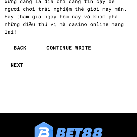
xứng đáng là địa chỉ đáng tin cậy để
người chơi trải nghiệm thế giới may mắn.
Hãy tham gia ngay hôm nay và khám phá
những điều thú vị mà casino online mang
lại!
BACK
CONTINUE WRITE
NEXT