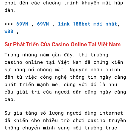
chơi đến các chương trình khuyến mãi hấp
dẫn.
>>>
69VN
,
69VN
,
link 188bet mới nhất
,
w88
,
Sự Phát Triển Của Casino Online Tại Việt Nam
Trong những năm gần đây, thị trường
casino online tại Việt Nam đã chứng kiến
sự bùng nổ chóng mặt. Nguyên nhân chính
đến từ việc công nghệ thông tin ngày càng
phát triển mạnh mẽ, cùng với đó là nhu
cầu giải trí của người dân cũng ngày càng
cao.
Sự gia tăng số lượng người dùng internet
đã khiến cho nhiều trò chơi casino truyền
thống chuyển mình sang môi trường trực