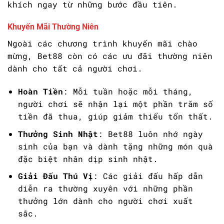
khích ngay từ những bước đầu tiên.
Khuyến Mãi Thường Niên
Ngoài các chương trình khuyến mãi chào
mừng, Bet88 còn có các ưu đãi thường niên
dành cho tất cả người chơi.
Hoàn Tiền
: Mỗi tuần hoặc mỗi tháng,
người chơi sẽ nhận lại một phần trăm số
tiền đã thua, giúp giảm thiểu tổn thất.
Thưởng Sinh Nhật
: Bet88 luôn nhớ ngày
sinh của bạn và dành tặng những món quà
đặc biệt nhân dịp sinh nhật.
Giải Đấu Thú Vị
: Các giải đấu hấp dẫn
diễn ra thường xuyên với những phần
thưởng lớn dành cho người chơi xuất
sắc.