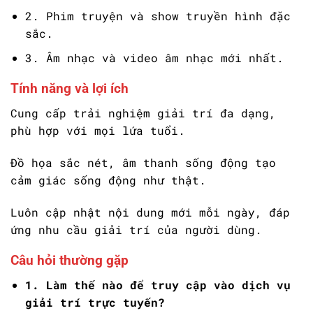
2. Phim truyện và show truyền hình đặc
sắc.
3. Âm nhạc và video âm nhạc mới nhất.
Tính năng và lợi ích
Cung cấp trải nghiệm giải trí đa dạng,
phù hợp với mọi lứa tuổi.
Đồ họa sắc nét, âm thanh sống động tạo
cảm giác sống động như thật.
Luôn cập nhật nội dung mới mỗi ngày, đáp
ứng nhu cầu giải trí của người dùng.
Câu hỏi thường gặp
1. Làm thế nào để truy cập vào dịch vụ
giải trí trực tuyến?